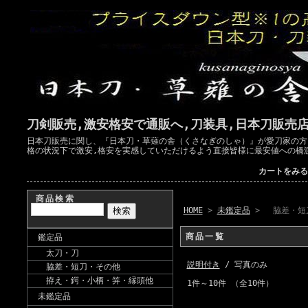
刀剣販売,激安格安で通販へ,刀装具,日本刀販売
日本刀販売に関し、『日本刀・草薙の舎（くさなぎのしゃ）』が愛刀家の方
格の状況下で激安,格安を実感していただけるよう直接皆様に最安値への橋
カートをみる
商品検索
HOME
>
未鑑定品
> 脇差・短
商品一覧
鑑定品
太刀・刀
説明付き
/ 写真のみ
脇差・短刀・その他
拵え・鍔・小柄・笄・縁頭他
1件～10件 （全10件）
未鑑定品