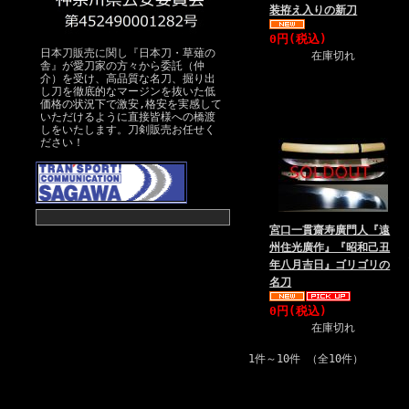
装拵え入りの新刀
0円(税込)
日本刀販売に関し『日本刀・草薙の
在庫切れ
舎』が愛刀家の方々から委託（仲
介）を受け、高品質な名刀、掘り出
し刀を徹底的なマージンを抜いた低
価格の状況下で激安,格安を実感して
いただけるように直接皆様への橋渡
しをいたします。刀剣販売お任せく
ださい！
宮口一貫齋寿廣門人『遠
州住光廣作』『昭和己丑
年八月吉日』ゴリゴリの
名刀
0円(税込)
在庫切れ
1件～10件 （全10件）