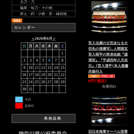
太刀・刀
脇差・短刀・その他
拵え・鍔・小柄・笄・縁頭他
カレンダー
＜
2026年8月
＞
宮入法廣の父完全なる大
日
月
火
水
木
金
土
切先の清麿写し人間国宝
1
宮入昭平の実弟在銘『源
清宗』『平成四年八月吉
2
3
4
5
6
7
8
日』(宮入清平)本人箱書
9
10
11
12
13
14
15
共箱付入
16
17
18
19
20
21
22
0円(税込)
23
24
25
26
27
28
29
在庫切れ
30
31
今日
定休日
美術品商
旧日本海軍サーベル型軍