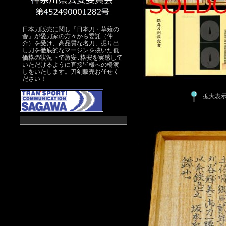
日本刀販売に関し『日本刀・草薙の
舎』が愛刀家の方々から委託（仲
介）を受け、高品質な名刀、掘り出
し刀を徹底的なマージンを抜いた低
価格の状況下で激安,格安を実感して
いただけるように直接皆様への橋渡
しをいたします。刀剣販売お任せく
ださい！
拡大表