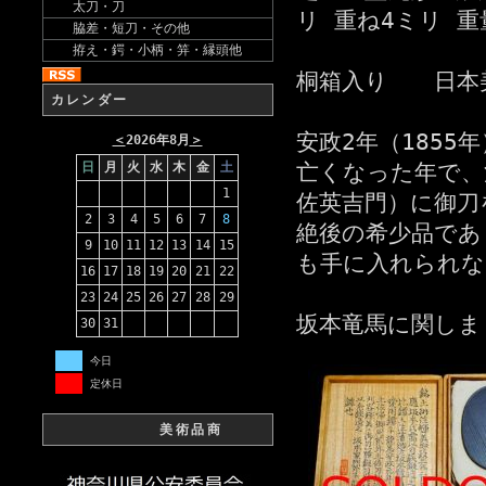
太刀・刀
リ 重ね4ミリ 重
脇差・短刀・その他
拵え・鍔・小柄・笄・縁頭他
桐箱入り 日本
カレンダー
安政2年（185
＜
2026年8月
＞
日
月
火
水
木
金
土
亡くなった年で、
1
佐英吉門）に御刀
2
3
4
5
6
7
8
絶後の希少品であ
9
10
11
12
13
14
15
も手に入れられな
16
17
18
19
20
21
22
23
24
25
26
27
28
29
坂本竜馬に関しま
30
31
今日
定休日
美術品商