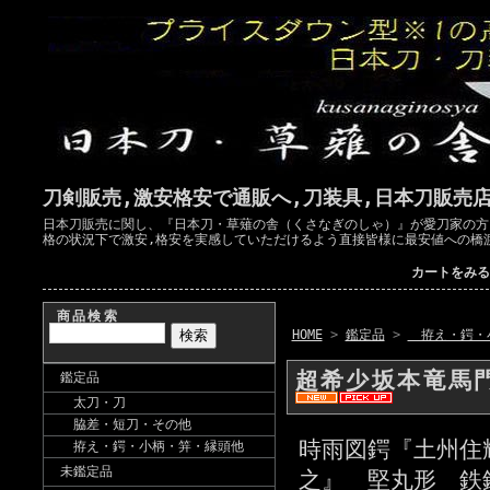
刀剣販売,激安格安で通販へ,刀装具,日本刀販売
日本刀販売に関し、『日本刀・草薙の舎（くさなぎのしゃ）』が愛刀家の方
格の状況下で激安,格安を実感していただけるよう直接皆様に最安値への橋
カートをみる
商品検索
HOME
>
鑑定品
>
拵え・鍔・
超希少坂本竜馬
鑑定品
太刀・刀
脇差・短刀・その他
時雨図鍔『土州住
拵え・鍔・小柄・笄・縁頭他
未鑑定品
之』 堅丸形 鉄