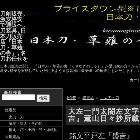
刀剣販売,
激安格安
で通販へ,
刀装具,日
本刀販売
店『日本
刀・草薙
の舎』,名
刀お任せを
日本刀販売に関し、『日本刀・草薙の舎（くさなぎのしゃ）』が愛刀家の方々から
激安,格安を実感していただけるよう直接皆様に最安値への橋渡しをいたします。
カー
商品検索
HOME
>
鑑定品
>
太刀・刀
大左一門太閤左文
鑑定品
吉』薫山日々抄所
太刀・刀
脇差・短刀・その他
拵え・鍔・小柄・笄・縁頭他
銘文平戸左『盛吉』 
未鑑定品