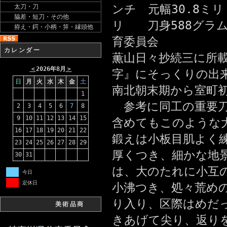
ンチ 元幅30.8ミリ
太刀・刀
脇差・短刀・その他
リ 刀身588グラ
拵え・鍔・小柄・笄・縁頭他
育委員会
カレンダー
薫山日々抄続三に所
＜
2026年8月
＞
字』にそっくりの出
日
月
火
水
木
金
土
南北朝末期から室町
1
参考に同工の重要刀
2
3
4
5
6
7
8
9
10
11
12
13
14
15
含めてもこのような
16
17
18
19
20
21
22
鍛えは小板目肌よく
23
24
25
26
27
28
29
厚くつき、細かな地
30
31
は、大のたれに小互
今日
定休日
小沸つき、処々荒め
り入り、区際はめだ
美術品商
きあげて尖り、返り