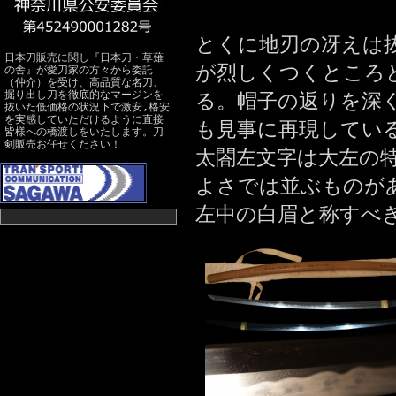
とくに地刃の冴えは
日本刀販売に関し『日本刀・草薙
が烈しくつくところ
の舎』が愛刀家の方々から委託
（仲介）を受け、高品質な名刀、
掘り出し刀を徹底的なマージンを
る。帽子の返りを深
抜いた低価格の状況下で激安,格安
を実感していただけるように直接
も見事に再現してい
皆様への橋渡しをいたします。刀
剣販売お任せください！
太閤左文字は大左の
よさでは並ぶものが
左中の白眉と称すべ